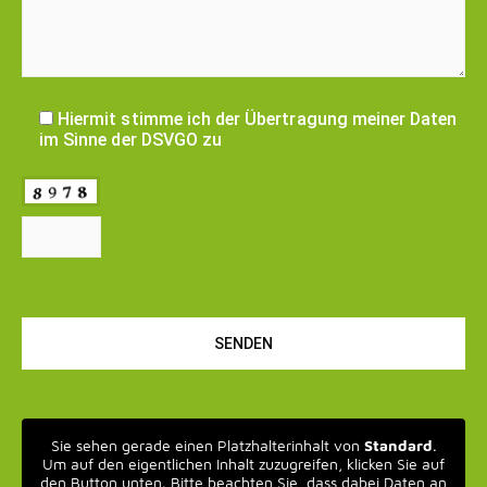
Hiermit stimme ich der Übertragung meiner Daten
im Sinne der DSVGO zu
Bitte
lasse
dieses
Feld
leer.
Sie sehen gerade einen Platzhalterinhalt von
Standard
.
Um auf den eigentlichen Inhalt zuzugreifen, klicken Sie auf
den Button unten. Bitte beachten Sie, dass dabei Daten an